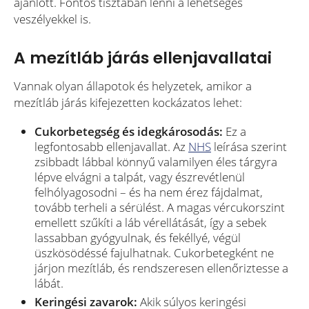
ajánlott. Fontos tisztában lenni a lehetséges
veszélyekkel is.
A mezítláb járás ellenjavallatai
Vannak olyan állapotok és helyzetek, amikor a
mezítláb járás kifejezetten kockázatos lehet:
Cukorbetegség és idegkárosodás:
Ez a
legfontosabb ellenjavallat. Az
NHS
leírása szerint
zsibbadt lábbal könnyű valamilyen éles tárgyra
lépve elvágni a talpát, vagy észrevétlenül
felhólyagosodni – és ha nem érez fájdalmat,
tovább terheli a sérülést. A magas vércukorszint
emellett szűkíti a láb vérellátását, így a sebek
lassabban gyógyulnak, és fekéllyé, végül
üszkösödéssé fajulhatnak. Cukorbetegként ne
járjon mezítláb, és rendszeresen ellenőriztesse a
lábát.
Keringési zavarok:
Akik súlyos keringési