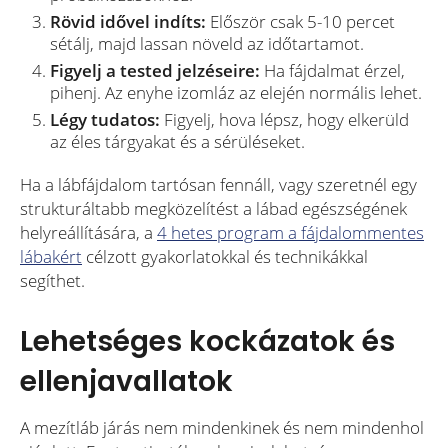
Rövid idővel indíts:
Először csak 5-10 percet
sétálj, majd lassan növeld az időtartamot.
Figyelj a tested jelzéseire:
Ha fájdalmat érzel,
pihenj. Az enyhe izomláz az elején normális lehet.
Légy tudatos:
Figyelj, hova lépsz, hogy elkerüld
az éles tárgyakat és a sérüléseket.
Ha a lábfájdalom tartósan fennáll, vagy szeretnél egy
strukturáltabb megközelítést a lábad egészségének
helyreállítására, a
4 hetes program a fájdalommentes
lábakért
célzott gyakorlatokkal és technikákkal
segíthet.
Lehetséges kockázatok és
ellenjavallatok
A mezítláb járás nem mindenkinek és nem mindenhol