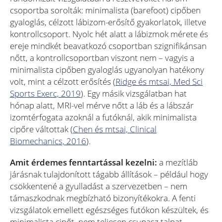
csoportba sorolták: minimalista (barefoot) cipőben
gyaloglás, célzott lábizom-erősítő gyakorlatok, illetve
kontrollcsoport. Nyolc hét alatt a lábizmok mérete és
ereje mindkét beavatkozó csoportban szignifikánsan
nőtt, a kontrollcsoportban viszont nem – vagyis a
minimalista cipőben gyaloglás ugyanolyan hatékony
volt, mint a célzott erősítés (
Ridge és mtsai, Med Sci
Sports Exerc, 2019
). Egy másik vizsgálatban hat
hónap alatt, MRI-vel mérve nőtt a láb és a lábszár
izomtérfogata azoknál a futóknál, akik minimalista
cipőre váltottak (
Chen és mtsai, Clinical
Biomechanics, 2016
).
Amit érdemes fenntartással kezelni:
a mezítláb
járásnak tulajdonított tágabb állítások – például hogy
csökkentené a gyulladást a szervezetben – nem
támaszkodnak megbízható bizonyítékokra. A fenti
vizsgálatok emellett egészséges futókon készültek, és
minimalista cipőt, nem teljesen csupasz talpat