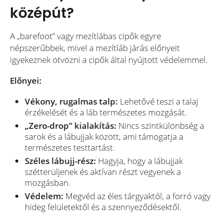
középút?
A „barefoot” vagy mezítlábas cipők egyre
népszerűbbek, mivel a mezítláb járás előnyeit
igyekeznek ötvözni a cipők által nyújtott védelemmel.
Előnyei:
Vékony, rugalmas talp:
Lehetővé teszi a talaj
érzékelését és a láb természetes mozgását.
„Zero-drop” kialakítás:
Nincs szintkülönbség a
sarok és a lábujjak között, ami támogatja a
természetes testtartást.
Széles lábujj-rész:
Hagyja, hogy a lábujjak
szétterüljenek és aktívan részt vegyenek a
mozgásban.
Védelem:
Megvéd az éles tárgyaktól, a forró vagy
hideg felületektől és a szennyeződésektől.