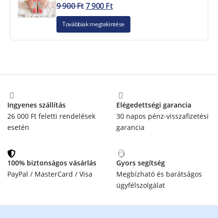
9 900
Ft
7 900
Ft
Továbbiak megtekintése
Ingyenes szállítás
Elégedettségi garancia
26 000 Ft feletti rendelések
30 napos pénz-visszafizetési
esetén
garancia
100% biztonságos vásárlás
Gyors segítség
PayPal / MasterCard / Visa
Megbízható és barátságos
ügyfélszolgálat