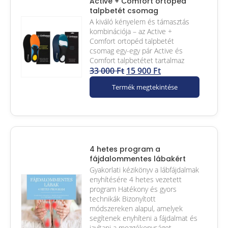
Active + Comfort ortopéd
talpbetét csomag
A kiváló kényelem és támasztás
kombinációja – az Active +
Comfort ortopéd talpbetét
csomag egy-egy pár Active és
Comfort talpbetétet tartalmaz
33 000
Ft
15 900
Ft
Termék megtekintése
4 hetes program a
fájdalommentes lábakért
Gyakorlati kézikönyv a lábfájdalmak
enyhítésére 4 hetes vezetett
program Hatékony és gyors
technikák Bizonyított
módszereken alapul, amelyek
segítenek enyhíteni a fájdalmat és
javítani a mozgékonyságot