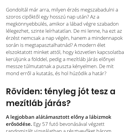
Gondoltál már arra, milyen érzés megszabadulni a
szoros cipőktől egy hosszú nap után? Az a
megkönnyebbülés, amikor a lábad végre szabadon
lélegezhet, szinte leírhatatlan. De mi lenne, ha ezt az
érzést nemcsak a nap végén, hanem a mindennapok
során is megtapasztalhatnád? A modern élet
elszoktatott minket attól, hogy közvetlen kapcsolatba
kerüljünk a földdel, pedig a mezítláb járás előnyei
messze túlmutatnak a puszta kényelmen. De mit
mond erről a kutatás, és hol húzódik a határ?
Röviden: tényleg jót tesz a
mezítláb járás?
A legjobban alátámasztott előny a lábizmok
erősödése.
Egy 57 futó bevonásával végzett
randomizált vizsgálatban a résztvevőket három