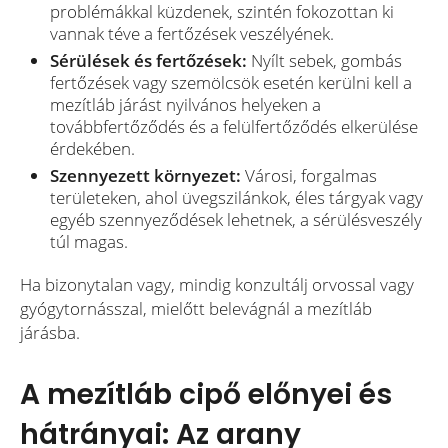
problémákkal küzdenek, szintén fokozottan ki
vannak téve a fertőzések veszélyének.
Sérülések és fertőzések:
Nyílt sebek, gombás
fertőzések vagy szemölcsök esetén kerülni kell a
mezítláb járást nyilvános helyeken a
továbbfertőződés és a felülfertőződés elkerülése
érdekében.
Szennyezett környezet:
Városi, forgalmas
területeken, ahol üvegszilánkok, éles tárgyak vagy
egyéb szennyeződések lehetnek, a sérülésveszély
túl magas.
Ha bizonytalan vagy, mindig konzultálj orvossal vagy
gyógytornásszal, mielőtt belevágnál a mezítláb
járásba.
A mezítláb cipő előnyei és
hátrányai: Az arany