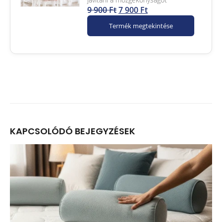
9 900
Ft
7 900
Ft
Termék megtekintése
KAPCSOLÓDÓ
BEJEGYZÉSEK