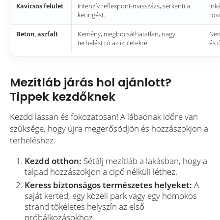
Kavicsos felület
Intenzív reflexpont-masszázs, serkenti a
Ink
keringést.
rövi
Beton, aszfalt
Kemény, megbocsáthatatlan, nagy
Nem
terhelést ró az ízületekre.
és 
Mezítláb járás hol ajánlott?
Tippek kezdőknek
Kezdd lassan és fokozatosan! A lábadnak időre van
szüksége, hogy újra megerősödjön és hozzászokjon a
terheléshez.
Kezdd otthon:
Sétálj mezítláb a lakásban, hogy a
talpad hozzászokjon a cipő nélküli léthez.
Keress biztonságos természetes helyeket:
A
saját kerted, egy közeli park vagy egy homokos
strand tökéletes helyszín az első
próbálkozásokhoz.