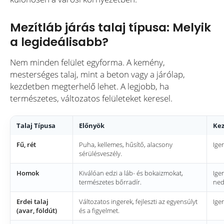
Mezítláb járás talaj típusa: Melyik
a legideálisabb?
Nem minden felület egyforma. A kemény,
mesterséges talaj, mint a beton vagy a járólap,
kezdetben megterhelő lehet. A legjobb, ha
természetes, változatos felületeket keresel.
Talaj Típusa
Előnyök
Kez
Fű, rét
Puha, kellemes, hűsítő, alacsony
Ige
sérülésveszély.
Homok
Kiválóan edzi a láb- és bokaizmokat,
Ige
természetes bőrradír.
ned
Erdei talaj
Változatos ingerek, fejleszti az egyensúlyt
Ige
(avar, földút)
és a figyelmet.