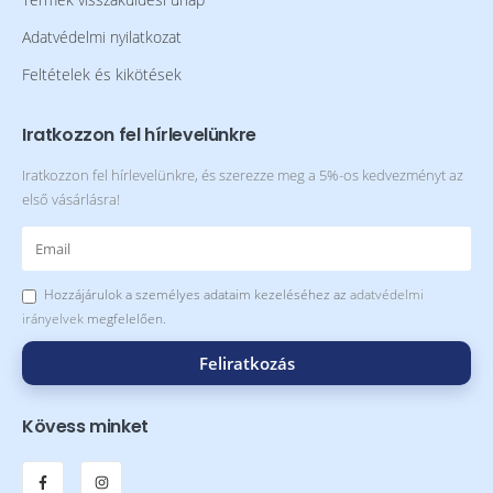
Termék visszaküldési űrlap
Adatvédelmi nyilatkozat
Feltételek és kikötések
Iratkozzon fel hírlevelünkre
Iratkozzon fel hírlevelünkre, és szerezze meg a 5%-os kedvezményt az
első vásárlásra!
Hozzájárulok a személyes adataim kezeléséhez az
adatvédelmi
irányelvek
megfelelően.
Feliratkozás
Kövess minket