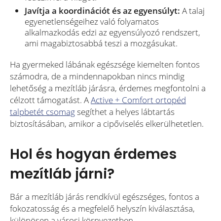
Javítja a koordinációt és az egyensúlyt:
A talaj
egyenetlenségeihez való folyamatos
alkalmazkodás edzi az egyensúlyozó rendszert,
ami magabiztosabbá teszi a mozgásukat.
Ha gyermeked lábának egészsége kiemelten fontos
számodra, de a mindennapokban nincs mindig
lehetőség a mezítláb járásra, érdemes megfontolni a
célzott támogatást. A
Active + Comfort ortopéd
talpbetét csomag
segíthet a helyes lábtartás
biztosításában, amikor a cipőviselés elkerülhetetlen.
Hol és hogyan érdemes
mezítláb járni?
Bár a mezítláb járás rendkívül egészséges, fontos a
fokozatosság és a megfelelő helyszín kiválasztása,
különösen a városi környezetben.