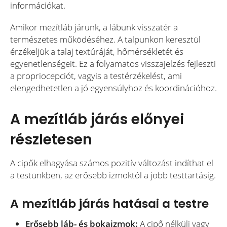
információkat.
Amikor mezítláb járunk, a lábunk visszatér a
természetes működéséhez. A talpunkon keresztül
érzékeljük a talaj textúráját, hőmérsékletét és
egyenetlenségeit. Ez a folyamatos visszajelzés fejleszti
a propriocepciót, vagyis a testérzékelést, ami
elengedhetetlen a jó egyensúlyhoz és koordinációhoz.
A mezítláb járás előnyei
részletesen
A cipők elhagyása számos pozitív változást indíthat el
a testünkben, az erősebb izmoktól a jobb testtartásig.
A mezítláb járás hatásai a testre
Erősebb láb- és bokaizmok:
A cipő nélküli vagy