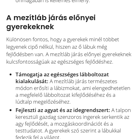
önmagában is kellemes élmény.
A mezítláb járás előnyei
gyerekeknek
Különösen fontos, hogy a gyerekek minél többet
legyenek cipő nélkül, hiszen az ő lábuk még
fejlődésben van. A mezítláb járás előnyei gyerekeknek
kulcsfontosságúak az egészséges fejlődéshez.
Támogatja az egészséges lábboltozat
kialakulását:
A mezítláb járás természetes
módon erősíti a lábizmokat, ami elengedhetetlen
a megfelelő lábboltozat kifejlődéséhez és a
lúdtalp megelőzéséhez.
Fejleszti az agyat és az idegrendszert:
A talpon
keresztüli gazdag szenzoros ingerek serkentik az
agy fejlődését, a mozgáskoordinációt és a
testtudatot. A gyerekek szó szerint a lábukkal
fedezik fel a világot.