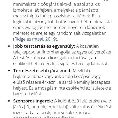
minimalista cipős járás aktiválja azokat a kis
izmokat a lábfejben, amelyeket a párnázott,
merev talpú cipők passzivitásra ítélnek. Ez a
leginkább bizonyított hatás: nyolc hét minimalista
cipős gyaloglás mérhetően növelte a lábizmok
méretét és erejét egy randomizált vizsgálatban
(
Ridge és mtsai, 2019
).
Jobb testtartás és egyensúly:
A közvetlen
talajkapcsolat finomhangolja az egyensúlyérzéket.
A test ösztönösen korrigálja a tartását, ami
csökkentheti a derék-, csípő- és térdfájdalmakat.
Természetesebb járásmód:
Mezítláb
hajlamosabbak vagyunk a talp középső vagy
elülső részére érkezni, a sarok kemény lecsapása
helyett. Ez a mozgásminta csökkenti az ízületekre
ható terhelést.
Szenzoros ingerek:
A különböző felületeken való
járás (fű, homok, erdei talaj) változatos érzékelési
ingert ad a talpnak, ami sokak számára