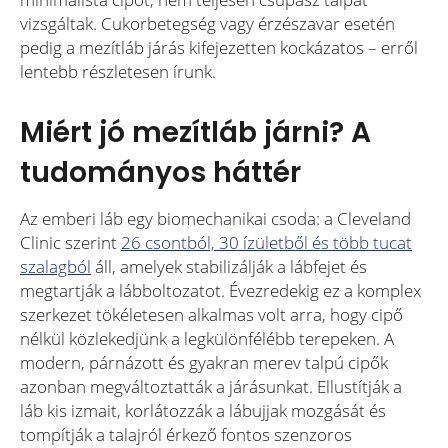
vizsgáltak. Cukorbetegség vagy érzészavar esetén
pedig a mezítláb járás kifejezetten kockázatos – erről
lentebb részletesen írunk.
Miért jó mezítláb járni? A
tudományos háttér
Az emberi láb egy biomechanikai csoda: a Cleveland
Clinic szerint
26 csontból, 30 ízületből és több tucat
szalagból
áll, amelyek stabilizálják a lábfejet és
megtartják a lábboltozatot. Évezredekig ez a komplex
szerkezet tökéletesen alkalmas volt arra, hogy cipő
nélkül közlekedjünk a legkülönfélébb terepeken. A
modern, párnázott és gyakran merev talpú cipők
azonban megváltoztatták a járásunkat. Ellustítják a
láb kis izmait, korlátozzák a lábujjak mozgását és
tompítják a talajról érkező fontos szenzoros