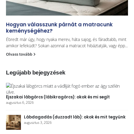
Hogyan válasszunk párnát a matracunk
keménységéhez?
Ébredt már úgy, hogy nyaka merev, háta sajog, és fáradtabb, mint
amikor lefeküdt? Sokan azonnal a matracot hibáztatják, vagy épp...
Olvass tovább
Legújabb bejegyzések
Éjszakai lábgörcs (lábikragörcs): okok és mi segít
augusztus 6, 2026
Lábdagadás (duzzadt láb): okok és mit tegyünk
augusztus 3, 2026