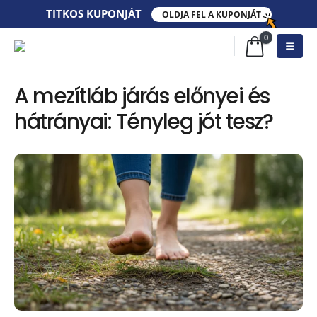
TITKOS​ KUPONJÁT​
OLDJA FEL A KUPONJÁT
0
A mezítláb járás előnyei és
hátrányai: Tényleg jót tesz?