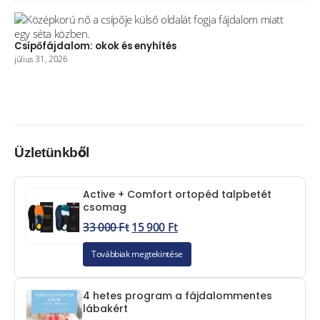
Csípőfájdalom: okok és enyhítés
július 31, 2026
Üzletünkből
Active + Comfort ortopéd talpbetét
csomag
33 000
Ft
15 900
Ft
Továbbiak megtekintése
4 hetes program a fájdalommentes
lábakért