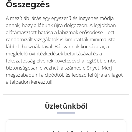
Összegzés
A mezítláb járás egy egyszerű és ingyenes módja
annak, hogy a lábunk újra dolgozzon. A legjobban
alátámasztott hatása a lábizmok erősödése – ezt
randomizált vizsgálatok is kimutatták minimalista
lábbeli használatával. Bár vannak kockázatai, a
megfelelő óvintézkedések betartásával és a
fokozatosság elvének követésével a legtöbb ember
biztonságosan élvezheti a számos előnyét. Merj
megszabadulni a cipődtől, és fedezd fel újra a világot
a talpadon keresztül!
Üzletünkből