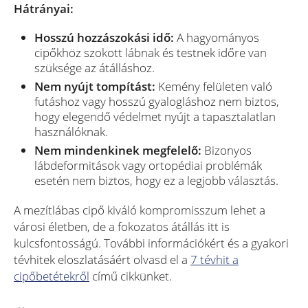
Hátrányai:
Hosszú hozzászokási idő:
A hagyományos
cipőkhöz szokott lábnak és testnek időre van
szüksége az átálláshoz.
Nem nyújt tompítást:
Kemény felületen való
futáshoz vagy hosszú gyalogláshoz nem biztos,
hogy elegendő védelmet nyújt a tapasztalatlan
használóknak.
Nem mindenkinek megfelelő:
Bizonyos
lábdeformitások vagy ortopédiai problémák
esetén nem biztos, hogy ez a legjobb választás.
A mezítlábas cipő kiváló kompromisszum lehet a
városi életben, de a fokozatos átállás itt is
kulcsfontosságú. További információkért és a gyakori
tévhitek eloszlatásáért olvasd el a
7 tévhit a
cipőbetétekről
című cikkünket.