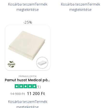
Kosárba teszem
Termék
Kosárba teszem
Termék
megtekintése
megtekintése
-25%
PÁRNAHUZATOK
Pamut huzat Medical párnához
(1)
11 200
Ft
14 900
Ft
Kosárba teszem
Termék
megtekintése