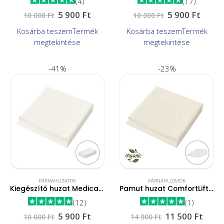
(4)
(17)
5 900
Ft
5 900
Ft
10 000
Ft
10 000
Ft
Kosárba teszem
Termék
Kosárba teszem
Termék
megtekintése
megtekintése
-41%
-23%
PÁRNAHUZATOK
PÁRNAHUZATOK
Kiegészítő huzat Medical párnához
Pamut huzat ComfortLift párnához
(12)
(1)
5 900
Ft
11 500
Ft
10 000
Ft
14 900
Ft