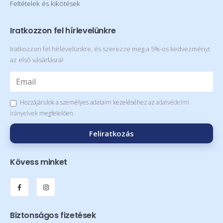
Feltételek és kikötések
Iratkozzon fel hírlevelünkre
Iratkozzon fel hírlevelünkre, és szerezze meg a 5%-os kedvezményt
az első vásárlásra!
Hozzájárulok a személyes adataim kezeléséhez az
adatvédelmi
irányelvek
megfelelően.
Feliratkozás
Kövess minket
Biztonságos fizetések