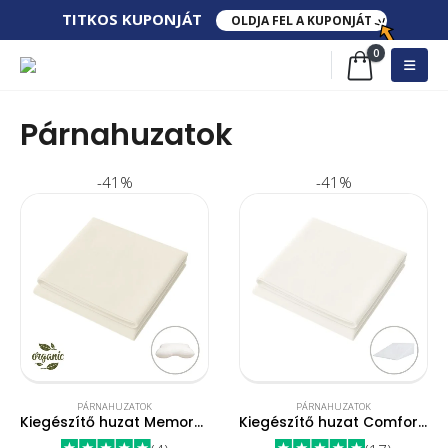
TITKOS​ KUPONJÁT​
OLDJA FEL A KUPONJÁT
0
Párnahuzatok
-41%
-41%
PÁRNAHUZATOK
PÁRNAHUZATOK
Kiegészítő huzat Memory párnához
Kiegészítő huzat ComfortLift párnához