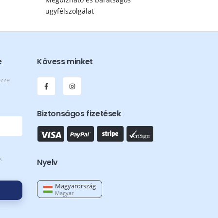
ügyfélszolgálat
e
Kövess minket
ezze
Biztonságos fizetések
k
Nyelv
Magyarország
Magyar