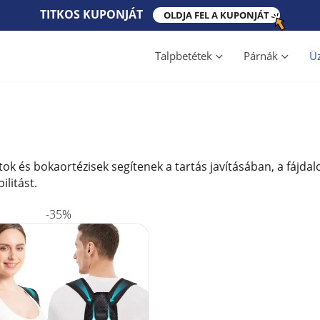
TITKOS​ KUPONJÁT​
OLDJA FEL A KUPONJÁT
Talpbetétek
Párnák
Üz
ok és bokaortézisek segítenek a tartás javításában, a fájdal
litást.
-35%