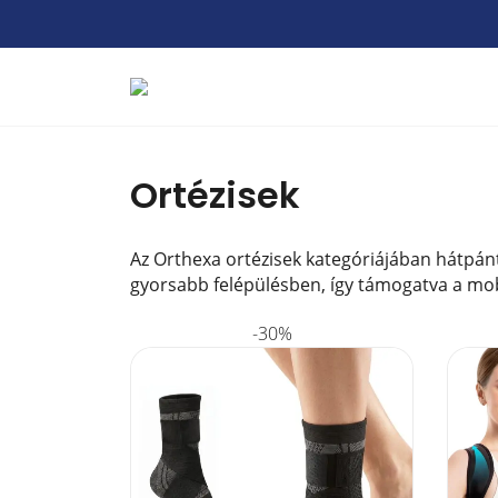
Ortézisek
Az Orthexa ortézisek kategóriájában hátpánt
gyorsabb felépülésben, így támogatva a mobi
-30%