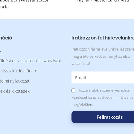
ncia
máció
Iratkozzon fel hírlevelünkr
Iratkozzon fel hírlevelünkre, és szer
s
meg a 5%-os kedvezményt az első
üldési és visszatérítési szabályzat
vásárlásra!
visszaküldési űrlap
elmi nyilatkozat
Hozzájárulok a személyes adataim
lek és kikötések
kezeléséhez az
adatvédelmi irányelve
megfelelően.
Feliratkozás