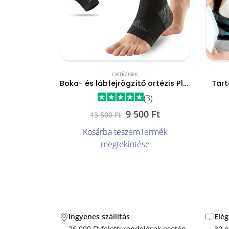
ORTÉZISEK
Boka- és lábfejrögzítő ortézis PlantarCare
Tart
(3)
9 500
Ft
13 500
Ft
Kosárba teszem
Termék
megtekintése
Ingyenes szállítás
Elég
26 000 Ft feletti rendelések esetén
30 n