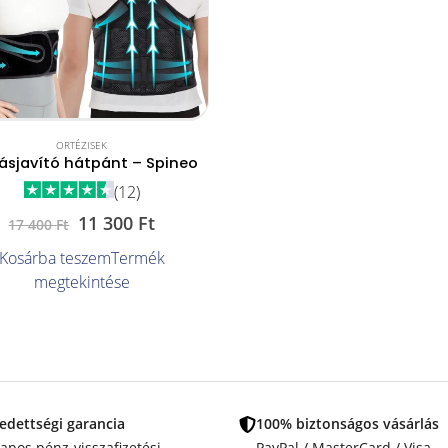
ORTÉZISEK
ásjavító hátpánt – Spineo
(12)
11 300
Ft
17 400
Ft
Kosárba teszem
Termék
megtekintése
edettségi garancia
100% biztonságos vásárlás
apos pénz-visszafizetési
PayPal / MasterCard / Visa