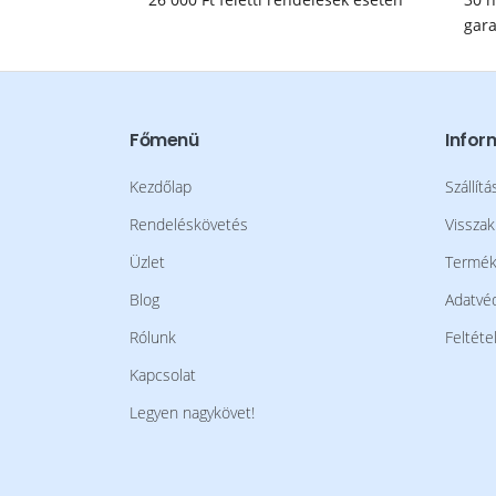
gara
Főmenü
Infor
Kezdőlap
Szállítá
Rendeléskövetés
Visszak
Üzlet
Termék 
Blog
Adatvéd
Rólunk
Feltéte
Kapcsolat
Legyen nagykövet!