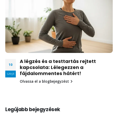
A légzés és a testtartás rejtett
10
kapcsolata: Lélegezzen a
fájdalommentes hátért!
szept
Olvassa el a blogbejegyzést
Legújabb bejegyzések