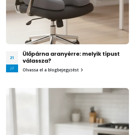
Ülőpárna aranyérre: melyik típust
21
válassza?
júl
Olvassa el a blogbejegyzést