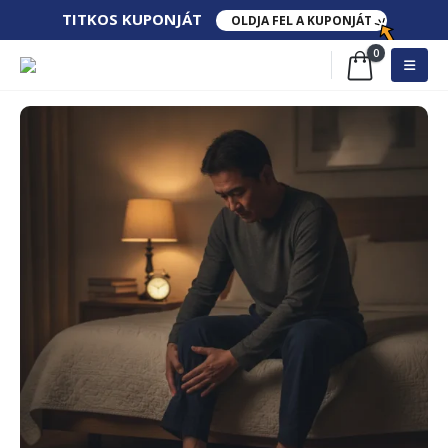
TITKOS​ KUPONJÁT​
OLDJA FEL A KUPONJÁT
0