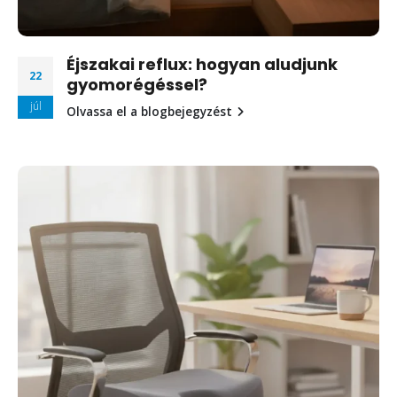
Éjszakai reflux: hogyan aludjunk
22
gyomorégéssel?
júl
Olvassa el a blogbejegyzést