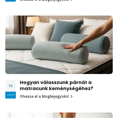
Hogyan válasszunk párnát a
12
matracunk keménységéhez?
szept
Olvassa el a blogbejegyzést