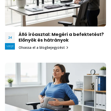
Álló íróasztal: Megéri a befektetést?
24
Előnyök és hátrányok
szept
Olvassa el a blogbejegyzést