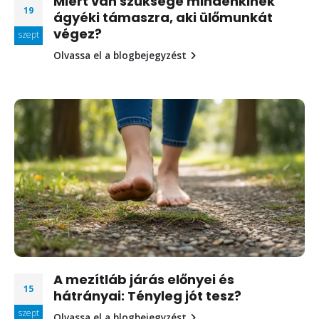
Miért van szüksége mindenkinek
19
ágyéki támaszra, aki ülőmunkát
végez?
szept
Olvassa el a blogbejegyzést
A mezítláb járás előnyei és
15
hátrányai: Tényleg jót tesz?
szept
Olvassa el a blogbejegyzést