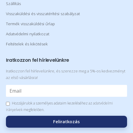
Szállítás
Visszaküldési és visszatérítési szabályzat
Termék visszaküldési űrlap
Adatvédelmi nyilatkozat
Feltételek és kikötések
Iratkozzon fel hírlevelünkre
Iratkozzon fel hírlevelünkre, és szerezze meg a 5%-os kedvezményt
az első vásárlásra!
Hozzájárulok a személyes adataim kezeléséhez az
adatvédelmi
irányelvek
megfelelően.
Feliratkozás