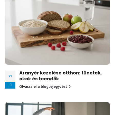
Aranyér kezelése otthon: tünetek,
21
okok és teendők
júl
Olvassa el a blogbejegyzést