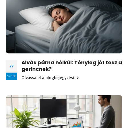
Alvás párna nélkül: Tényleg jót tesz a
27
gerincnek?
szept
Olvassa el a blogbejegyzést