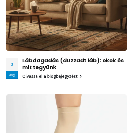
Lábdagadás (duzzadt láb): okok és
3
mit tegyünk
aug
Olvassa el a blogbejegyzést