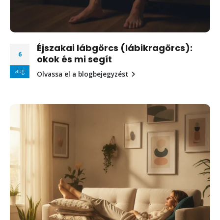
Éjszakai lábgörcs (lábikragörcs):
6
okok és mi segít
aug
Olvassa el a blogbejegyzést