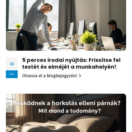
5 perces irodai nyújtás: Frissítse fel
22
testét és elméjét a munkahelyén!
dec
Olvassa el a blogbejegyzést