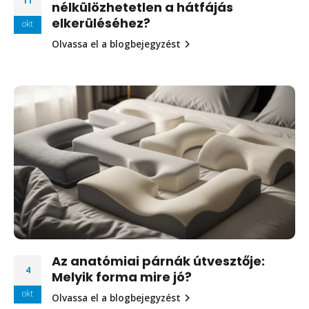
11
nélkülözhetetlen a hátfájás
elkerüléséhez?
okt
Olvassa el a blogbejegyzést
Az anatómiai párnák útvesztője:
4
Melyik forma mire jó?
okt
Olvassa el a blogbejegyzést