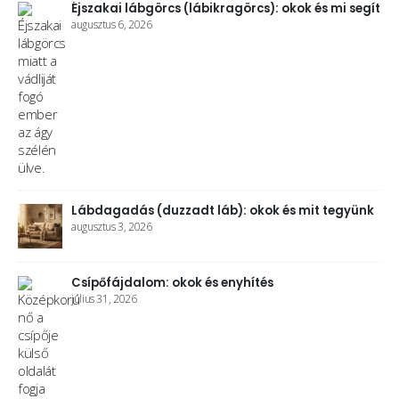
gít
Sarkantyú (sarokcsont-kinövés): tünetek, okok
és kezelés
július 28, 2026
Kompressziós zokni: mikor, melyik és hogyan
válasszunk
július 25, 2026
A helyes ülés 5 aranyszabálya, amit mindenkinek
ismernie kellene
július 22, 2026
nk