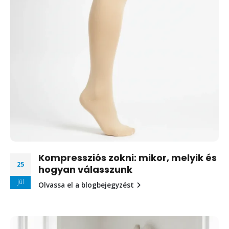
Kompressziós zokni: mikor, melyik és
25
hogyan válasszunk
júl
Olvassa el a blogbejegyzést