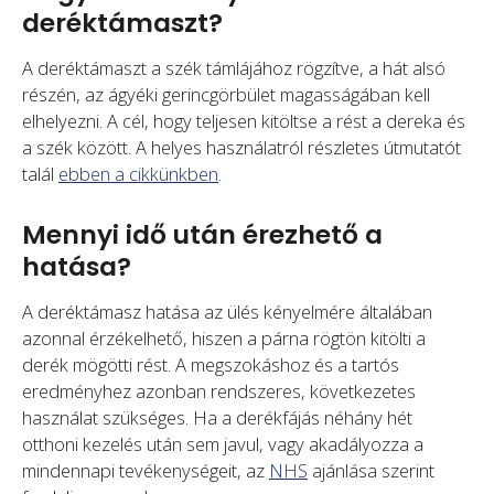
deréktámaszt?
A deréktámaszt a szék támlájához rögzítve, a hát alsó
részén, az ágyéki gerincgörbület magasságában kell
elhelyezni. A cél, hogy teljesen kitöltse a rést a dereka és
a szék között. A helyes használatról részletes útmutatót
talál
ebben a cikkünkben
.
Mennyi idő után érezhető a
hatása?
A deréktámasz hatása az ülés kényelmére általában
azonnal érzékelhető, hiszen a párna rögtön kitölti a
derék mögötti rést. A megszokáshoz és a tartós
eredményhez azonban rendszeres, következetes
használat szükséges. Ha a derékfájás néhány hét
otthoni kezelés után sem javul, vagy akadályozza a
mindennapi tevékenységeit, az
NHS
ajánlása szerint