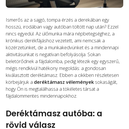
Ismerős az a sajgó, tompa érzés a derekában egy
hosszú, irodában vagy autóban töltött nap után? Ezzel
nincs egyedül. Az ülőmunka mára népbetegséghez, a
krónikus derékfájáshoz vezetett, ami nemcsak a
közérzetünket, de a munkakedvünket és a mindennapi
aktivitásunkat is negatívan befolyásolja. Sokan
beletörődnek a fájdalomba, pedig létezik egy egyszerű,
mégis rendkívül hatékony megoldás: a gondosan
kiválasztott deréktámasz. Ebben a cikkben részletesen
körbejárjuk a
deréktámasz vélemények
sokaságát,
hogy Ön is megtalálhassa a tökéletes társat a
fájdalommentes mindennapokhoz.
Deréktámasz autóba: a
rövid válasz