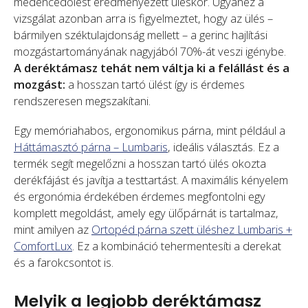
medencedőlést eredményezett üléskor. Ugyanez a
vizsgálat azonban arra is figyelmeztet, hogy az ülés –
bármilyen széktulajdonság mellett – a gerinc hajlítási
mozgástartományának nagyjából 70%-át veszi igénybe.
A deréktámasz tehát nem váltja ki a felállást és a
mozgást:
a hosszan tartó ülést így is érdemes
rendszeresen megszakítani.
Egy memóriahabos, ergonomikus párna, mint például a
Háttámasztó párna – Lumbaris
, ideális választás. Ez a
termék segít megelőzni a hosszan tartó ülés okozta
derékfájást és javítja a testtartást. A maximális kényelem
és ergonómia érdekében érdemes megfontolni egy
komplett megoldást, amely egy ülőpárnát is tartalmaz,
mint amilyen az
Ortopéd párna szett üléshez Lumbaris +
ComfortLux
. Ez a kombináció tehermentesíti a derekat
és a farokcsontot is.
Melyik a legjobb deréktámasz