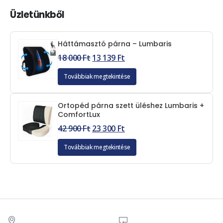
Üzletünkből
Háttámasztó párna – Lumbaris
18 000
Ft
13 139
Ft
Továbbiak megtekintése
Ortopéd párna szett üléshez Lumbaris +
ComfortLux
42 900
Ft
23 300
Ft
Továbbiak megtekintése