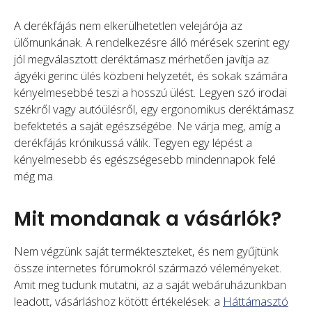
A derékfájás nem elkerülhetetlen velejárója az
ülőmunkának. A rendelkezésre álló mérések szerint egy
jól megválasztott deréktámasz mérhetően javítja az
ágyéki gerinc ülés közbeni helyzetét, és sokak számára
kényelmesebbé teszi a hosszú ülést. Legyen szó irodai
székről vagy autóülésről, egy ergonomikus deréktámasz
befektetés a saját egészségébe. Ne várja meg, amíg a
derékfájás krónikussá válik. Tegyen egy lépést a
kényelmesebb és egészségesebb mindennapok felé
még ma.
Mit mondanak a vásárlók?
Nem végzünk saját termékteszteket, és nem gyűjtünk
össze internetes fórumokról származó véleményeket.
Amit meg tudunk mutatni, az a saját webáruházunkban
leadott, vásárláshoz kötött értékelések: a
Háttámasztó