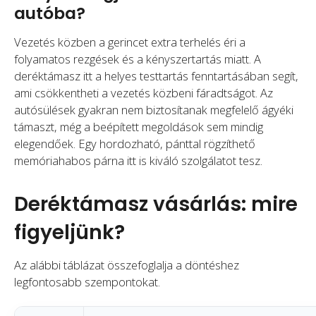
autóba?
Vezetés közben a gerincet extra terhelés éri a
folyamatos rezgések és a kényszertartás miatt. A
deréktámasz itt a helyes testtartás fenntartásában segít,
ami csökkentheti a vezetés közbeni fáradtságot. Az
autósülések gyakran nem biztosítanak megfelelő ágyéki
támaszt, még a beépített megoldások sem mindig
elegendőek. Egy hordozható, pánttal rögzíthető
memóriahabos párna itt is kiváló szolgálatot tesz.
Deréktámasz vásárlás: mire
figyeljünk?
Az alábbi táblázat összefoglalja a döntéshez
legfontosabb szempontokat.