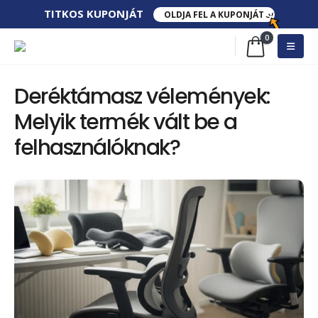
TITKOS​ KUPONJÁT​
OLDJA FEL A KUPONJÁT
0
Deréktámasz vélemények:
Melyik termék vált be a
felhasználóknak?