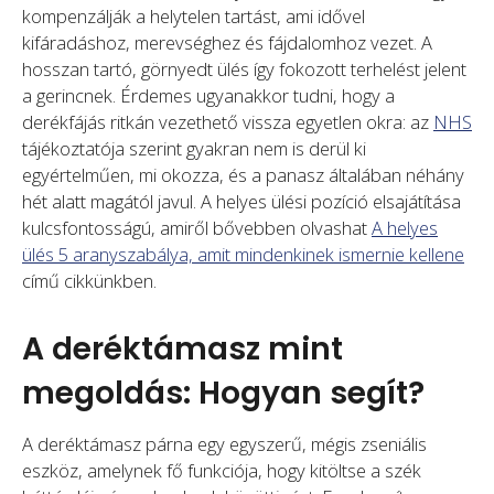
kompenzálják a helytelen tartást, ami idővel
kifáradáshoz, merevséghez és fájdalomhoz vezet. A
hosszan tartó, görnyedt ülés így fokozott terhelést jelent
a gerincnek. Érdemes ugyanakkor tudni, hogy a
derékfájás ritkán vezethető vissza egyetlen okra: az
NHS
tájékoztatója szerint gyakran nem is derül ki
egyértelműen, mi okozza, és a panasz általában néhány
hét alatt magától javul. A helyes ülési pozíció elsajátítása
kulcsfontosságú, amiről bővebben olvashat
A helyes
ülés 5 aranyszabálya, amit mindenkinek ismernie kellene
című cikkünkben.
A deréktámasz mint
megoldás: Hogyan segít?
A deréktámasz párna egy egyszerű, mégis zseniális
eszköz, amelynek fő funkciója, hogy kitöltse a szék