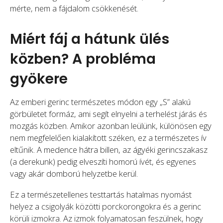
mérte, nem a fájdalom csökkenését.
Miért fáj a hátunk ülés
közben? A probléma
gyökere
Az emberi gerinc természetes módon egy „S” alakú
görbületet formáz, ami segít elnyelni a terhelést járás és
mozgás közben. Amikor azonban leülünk, különösen egy
nem megfelelően kialakított széken, ez a természetes ív
eltűnik. A medence hátra billen, az ágyéki gerincszakasz
(a derekunk) pedig elveszíti homorú ívét, és egyenes
vagy akár domború helyzetbe kerül.
Ez a természetellenes testtartás hatalmas nyomást
helyez a csigolyák közötti porckorongokra és a gerinc
körüli izmokra. Az izmok folyamatosan feszülnek, hogy