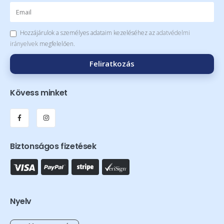
Hozzájárulok a személyes adataim kezeléséhez az
adatvédelmi
irányelvek
megfelelően.
Feliratkozás
Kövess minket
Biztonságos fizetések
Nyelv