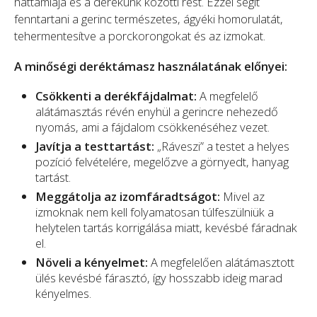
háttámlája és a derekunk közötti rést. Ezzel segít
fenntartani a gerinc természetes, ágyéki homorulatát,
tehermentesítve a porckorongokat és az izmokat.
A minőségi deréktámasz használatának előnyei:
Csökkenti a derékfájdalmat:
A megfelelő
alátámasztás révén enyhül a gerincre nehezedő
nyomás, ami a fájdalom csökkenéséhez vezet.
Javítja a testtartást:
„Ráveszi” a testet a helyes
pozíció felvételére, megelőzve a görnyedt, hanyag
tartást.
Meggátolja az izomfáradtságot:
Mivel az
izmoknak nem kell folyamatosan túlfeszülniük a
helytelen tartás korrigálása miatt, kevésbé fáradnak
el.
Növeli a kényelmet:
A megfelelően alátámasztott
ülés kevésbé fárasztó, így hosszabb ideig marad
kényelmes.