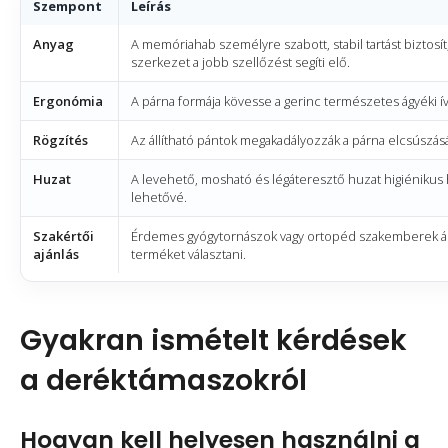
Szempont
Leírás
Anyag
A memóriahab személyre szabott, stabil tartást biztosít
szerkezet a jobb szellőzést segíti elő.
Ergonómia
A párna formája kövesse a gerinc természetes ágyéki ív
Rögzítés
Az állítható pántok megakadályozzák a párna elcsúszásá
Huzat
A levehető, mosható és légáteresztő huzat higiénikus 
lehetővé.
Szakértői
Érdemes gyógytornászok vagy ortopéd szakemberek álta
ajánlás
terméket választani.
Gyakran ismételt kérdések
a deréktámaszokról
Hogyan kell helyesen használni a