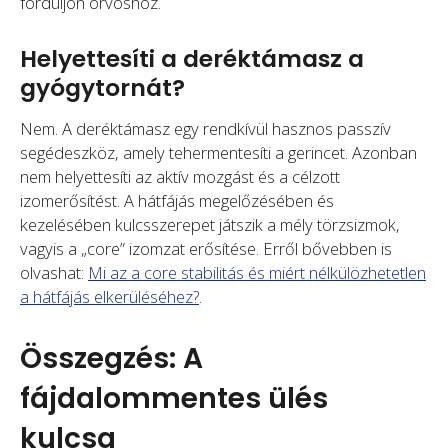
forduljon orvoshoz.
Helyettesíti a deréktámasz a
gyógytornát?
Nem. A deréktámasz egy rendkívül hasznos passzív
segédeszköz, amely tehermentesíti a gerincet. Azonban
nem helyettesíti az aktív mozgást és a célzott
izomerősítést. A hátfájás megelőzésében és
kezelésében kulcsszerepet játszik a mély törzsizmok,
vagyis a „core” izomzat erősítése. Erről bővebben is
olvashat:
Mi az a core stabilitás és miért nélkülözhetetlen
a hátfájás elkerüléséhez?
.
Összegzés: A
fájdalommentes ülés
kulcsa