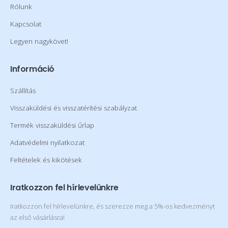
Rólunk
Kapcsolat
Legyen nagykövet!
Információ
Szállítás
Visszaküldési és visszatérítési szabályzat
Termék visszaküldési űrlap
Adatvédelmi nyilatkozat
Feltételek és kikötések
Iratkozzon fel hírlevelünkre
Iratkozzon fel hírlevelünkre, és szerezze meg a 5%-os kedvezményt
az első vásárlásra!