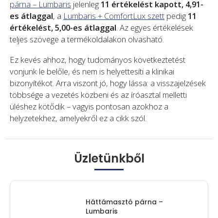
párna – Lumbaris
jelenleg
11 értékelést kapott, 4,91-
es átlaggal
, a
Lumbaris + ComfortLux szett
pedig
11
értékelést, 5,00-es átlaggal
. Az egyes értékelések
teljes szövege a termékoldalakon olvasható.
Ez kevés ahhoz, hogy tudományos következtetést
vonjunk le belőle, és nem is helyettesíti a klinikai
bizonyítékot. Arra viszont jó, hogy lássa: a visszajelzések
többsége a vezetés közbeni és az íróasztal melletti
üléshez kötődik – vagyis pontosan azokhoz a
helyzetekhez, amelyekről ez a cikk szól.
Üzletünkből
Háttámasztó párna –
Lumbaris