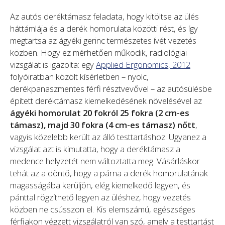
Az autós deréktámasz feladata, hogy kitöltse az ülés
háttámlája és a derék homorulata közötti rést, és így
megtartsa az ágyéki gerinc természetes ívét vezetés
közben. Hogy ez mérhetően működik, radiológiai
vizsgálat is igazolta: egy
Applied Ergonomics, 2012
folyóiratban közölt kísérletben – nyolc,
derékpanaszmentes férfi résztvevővel – az autósülésbe
épített deréktámasz kiemelkedésének növelésével az
ágyéki homorulat 20 fokról 25 fokra (2 cm-es
támasz), majd 30 fokra (4 cm-es támasz) nőtt
,
vagyis közelebb került az álló testtartáshoz. Ugyanez a
vizsgálat azt is kimutatta, hogy a deréktámasz a
medence helyzetét nem változtatta meg. Vásárláskor
tehát az a döntő, hogy a párna a derék homorulatának
magasságába kerüljön, elég kiemelkedő legyen, és
pánttal rögzíthető legyen az üléshez, hogy vezetés
közben ne csússzon el. Kis elemszámú, egészséges
férfiakon végzett vizsgálatról van szó, amely a testtartást