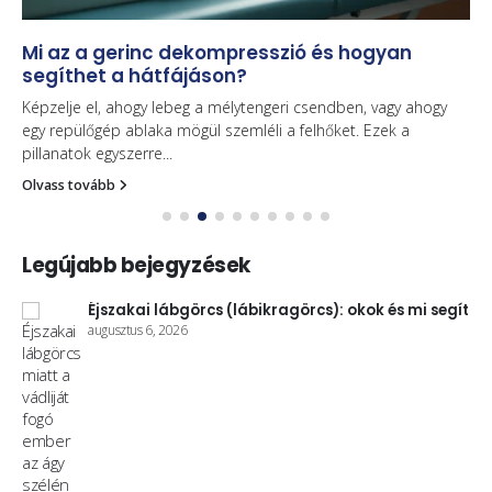
Mi az a gerinc dekompresszió és hogyan
segíthet a hátfájáson?
Képzelje el, ahogy lebeg a mélytengeri csendben, vagy ahogy
egy repülőgép ablaka mögül szemléli a felhőket. Ezek a
pillanatok egyszerre...
Olvass tovább
Legújabb bejegyzések
k
Éjszakai lábgörcs (lábikragörcs): okok és mi segít
augusztus 6, 2026