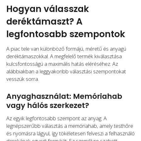
Hogyan válasszak
deréktámaszt? A
legfontosabb szempontok
A piac tele van különböző formájú, méretű és anyagú
deréktámaszokkal. A megfelelő termék kiválasztása
kulcsfontosságú a maximális hatás eléréséhez. Az
alábbiakban a leggyakoribb választási szempontokat
vesszük sorra.
Anyaghasználat: Memóriahab
vagy hálós szerkezet?
Az egyik legfontosabb szempont az anyag. A
legnépszerűbb választás a memóriahab, amely testhőre
és nyomásra lágyul, így tökéletesen felveszi a felhasználó
derekának egyedi formáját. Ez személyre szabott,