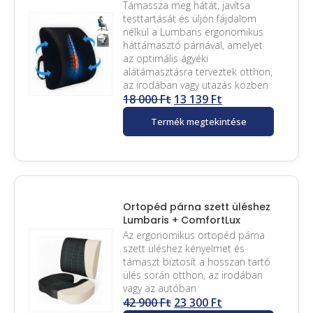
Támassza meg hátát, javítsa
testtartását és üljön fájdalom
nélkül a Lumbaris ergonomikus
háttámasztó párnával, amelyet
az optimális ágyéki
alátámasztásra terveztek otthon,
az irodában vagy utazás közben
18 000
Ft
13 139
Ft
Termék megtekintése
Ortopéd párna szett üléshez
Lumbaris + ComfortLux
Az ergonomikus ortopéd párna
szett üléshez kényelmet és
támaszt biztosít a hosszan tartó
ülés során otthon, az irodában
vagy az autóban
42 900
Ft
23 300
Ft