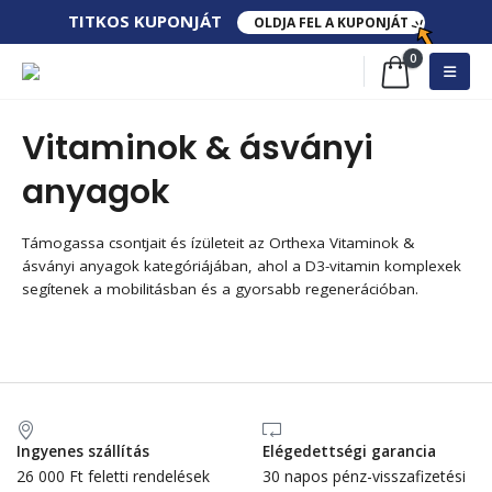
TITKOS​ KUPONJÁT​
OLDJA FEL A KUPONJÁT
0
Vitaminok & ásványi
anyagok
Támogassa csontjait és ízületeit az Orthexa Vitaminok &
ásványi anyagok kategóriájában, ahol a D3-vitamin komplexek
segítenek a mobilitásban és a gyorsabb regenerációban.
Ingyenes szállítás
Elégedettségi garancia
26 000 Ft feletti rendelések
30 napos pénz-visszafizetési