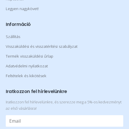
Legyen nagykövet!
Információ
Szállítás
Visszaküldési és visszatérítési szabályzat
Termék visszaküldési űrlap
Adatvédelmi nyilatkozat
Feltételek és kikötések
Iratkozzon fel hírlevelünkre
Iratkozzon fel hírlevelünkre, és szerezze meg a 5%-os kedvezményt
az első vásárlásra!