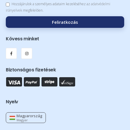
Hozzájárulok a személyes adataim kezeléséhez az
adatvédelmi
irányelvek
megfelelően.
Feliratkozás
Kövess minket
Biztonságos fizetések
Nyelv
Magyarország
Magyar