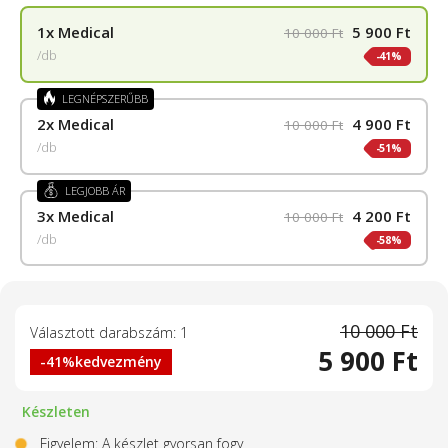
1x
Medical
5 900 Ft
10 000 Ft
/db
41%
LEGNÉPSZERŰBB
2x
Medical
4 900 Ft
10 000 Ft
/db
51%
LEGJOBB ÁR
3x
Medical
4 200 Ft
10 000 Ft
/db
58%
10 000 Ft
Választott darabszám: 1
5 900 Ft
-41%
kedvezmény
Készleten
Figyelem: A készlet gyorsan fogy