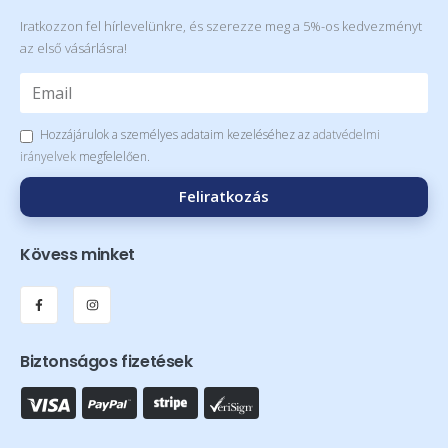
Iratkozzon fel hírlevelünkre, és szerezze meg a 5%-os kedvezményt
az első vásárlásra!
Hozzájárulok a személyes adataim kezeléséhez az
adatvédelmi
irányelvek
megfelelően.
Feliratkozás
Kövess minket
Biztonságos fizetések