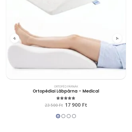
‹
›
ORTOPÉD PÁRNÁK
Ortopédiai Lábpárna – Medical
4.96
out of 5
17 900
Ft
23 500
Ft