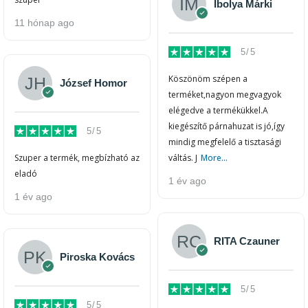
Ibolya Márki
11 hónap ago
5/5
Köszönöm szépen a
József Homor
terméket,nagyon megvagyok
elégedve a termékükkel.A
kiegészítő párnahuzat is jó,így
5/5
mindig megfelelő a tisztasági
Szuper a termék, megbízható az
váltás. J
More...
eladó
1 év ago
1 év ago
RITA Czauner
Piroska Kovács
5/5
5/5