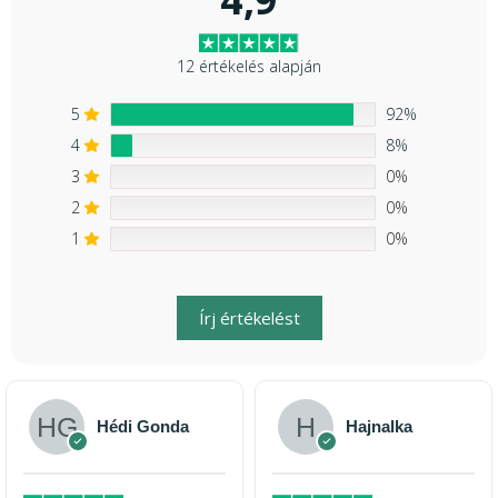
12 értékelés alapján
5
92%
4
8%
3
0%
2
0%
1
0%
Írj értékelést
Hédi Gonda
Hajnalka