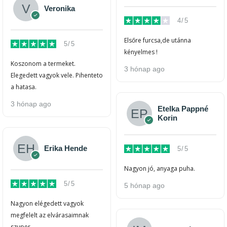
Veronika
4/5
Elsőre furcsa,de utánna
5/5
kényelmes !
Koszonom a termeket.
3 hónap ago
Elegedett vagyok vele. Pihenteto
a hatasa.
3 hónap ago
Etelka Pappné
Korin
Erika Hende
5/5
Nagyon jó, anyaga puha.
5/5
5 hónap ago
Nagyon elégedett vagyok
megfelelt az elvárasaimnak
szuper