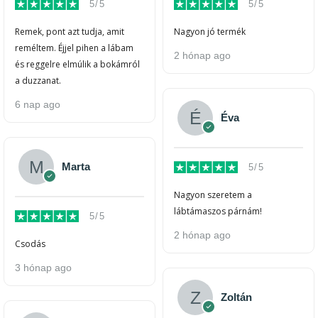
5/5
5/5
Remek, pont azt tudja, amit
Nagyon jó termék
reméltem. Éjjel pihen a lábam
2 hónap ago
és reggelre elmúlik a bokámról
a duzzanat.
6 nap ago
Éva
Marta
5/5
Nagyon szeretem a
lábtámaszos párnám!
5/5
2 hónap ago
Csodás
3 hónap ago
Zoltán