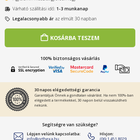
Várható szállítási idő:
1-3 munkanap
Legalacsonyabb ár
az elmúlt 30 napban
KOSÁRBA TESZEM
100% biztonságos vásárlás
30 napos elégedettségi garancia
Garantáljuk Önnek a gondtalan vásárlást. Ha nem 100%-ban
elégedett a termékekkel, 30 napon belül visszaküldheti
nekünk.
Segítségre van szüksége?
Lépjen velünk kapcsolatba:
Hívjon:
info@orthexa.hu
(06) 1 451 8029