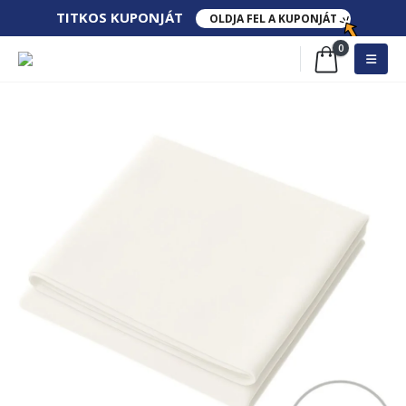
TITKOS​ KUPONJÁT​
OLDJA FEL A KUPONJÁT
0